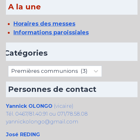
A la une
Horaires des messes
Informations paroissiales
Catégories
Catégories
Personnes de contact
Yannick OLONGO
(vicaire)
Tél. 0467/81.40.91 ou 071/78.58.08
yannickolongo@gmail.com
José REDING