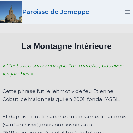
Aller
Paroisse de Jemeppe
au
contenu
La Montagne Intérieure
« C’est avec son cœur que l’on marche , pas avec
les jambes ».
Cette phrase fut le leitmotiv de feu Etienne
Cobut, ce Malonnais qui en 2001, fonda l’ASBL.
Et depuis… un dimanche ou un samedi par mois
(sauf en hiver),nous proposons aux
PMR(personnes à mobilité réduite) une