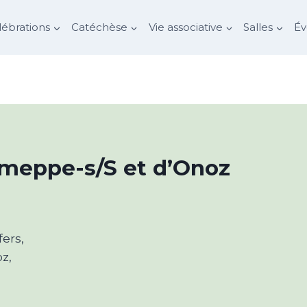
lébrations
Catéchèse
Vie associative
Salles
É
emeppe-s/S et d’Onoz
fers,
z,