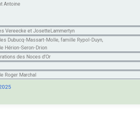
nt Antoine
es Vereecke et JosetteLammertyn
les Dubucq-Massart-Molle, famille Rypol-Duyn,
le Hérion-Seron-Drion
rations des Noces d’Or
le Roger Marchal
2025