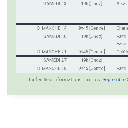
SAMEDI 13
19h [Onoz]
A sai
DIMANCHE 14
9h45 [Centre]
Charl
SAMEDI 20
19h [Onoz]
Famil
Famil
DIMANCHE 21
9h45 [Centre]
Céléb
SAMEDI 27
19h [Onoz]
DIMANCHE 28
9h45 [Centre]
Famil
La feuille d’informations du mois:
Septembre 